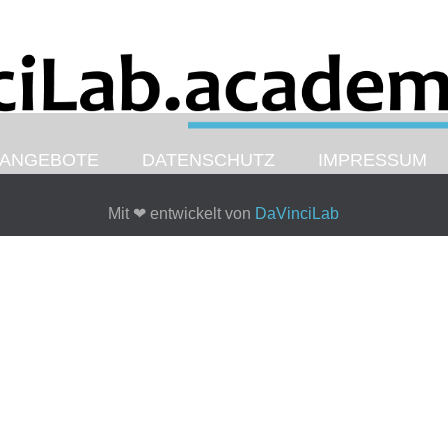
ANGEBOTE
DATENSCHUTZ
IMPRESSUM
Mit
❤
entwickelt von
DaVinciLab