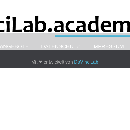
ANGEBOTE
DATENSCHUTZ
IMPRESSUM
Mit
❤
entwickelt von
DaVinciLab