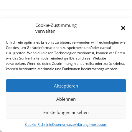
Cookie-Zustimmung
Petia Niederländer
Prev
verwalten
Um dir ein optimales Erlebnis zu bieten, verwenden wir Technologien wie
Christian Bartosik
Next
Cookies, um Geräteinformationen zu speichern und/oder darauf
zuzugreifen. Wenn du diesen Technologien zustimmst, können wir Daten
wie das Surfverhalten oder eindeutige IDs auf dieser Website
verarbeiten. Wenn du deine Zustimmung nicht erteilst oder zurückziehst,
können bestimmte Merkmale und Funktionen beeinträchtigt werden.
HOME
ANGEBOTE
DATENSCHUTZ
Akzeptieren
IMPRESSUM
AGB
Ablehnen
Mit
❤
entwickelt von
DaVinciLab
Einstellungen ansehen
Cookie-Richtlinie
Datenschutzerklärung
Impressum